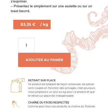
s’exprimer.
– Présentez le simplement sur une assiette ou sur un
toast beurré.
83,35
€
/ kg
quantité
de
Saumon
fumé
origine
écosse
AJOUTER AU PANIER
-
filet
tranché
avec
peau
-
poids
RETRAIT SUR PLACE
moyen
Ce produit est préparé de façon artisanale, les pièces
:
sont coupés en fonction des arrivages, c’est pourquoi,
1,3Kg
nous proposons un prix au kg pour ce produit et que
le retrait sur place est indispensable.
CHAÎNE DU FROID RESPECTÉE
Comme pour tous nos produits, la chaîne du froid est